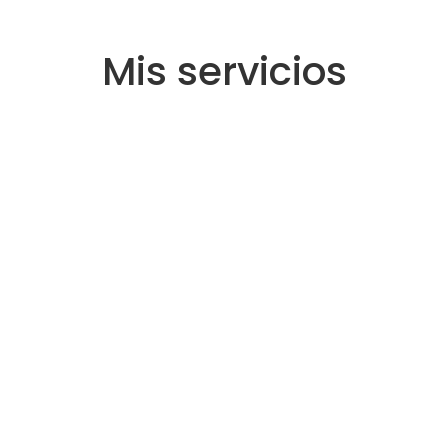
Mis 
servicios
Maquillaje para novias
El día de tu boda es uno de los