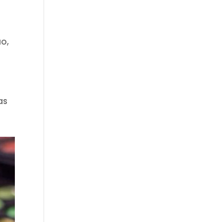
uo,
a
as