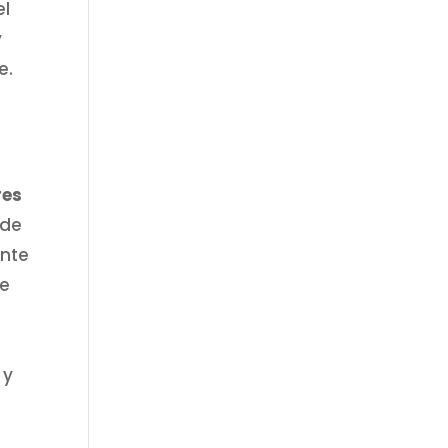
el
y
e.
res
 de
ante
ue
 y