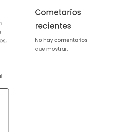
Cometarios
n
recientes
a
No hay comentarios
os,
que mostrar.
,
l.